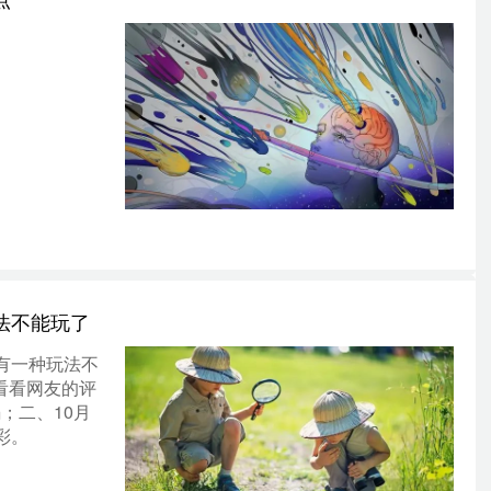
法不能玩了
有一种玩法不
看看网友的评
；二、10月
彩。