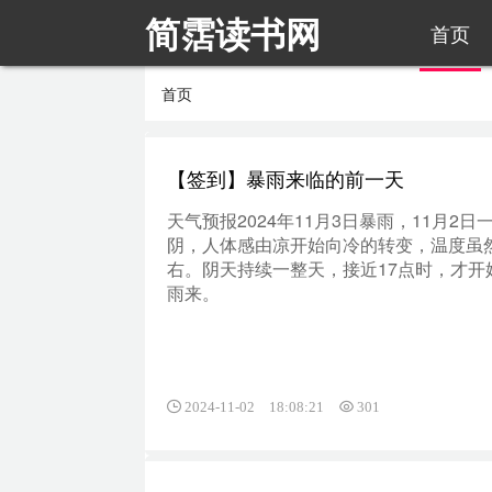
简霑读书网
首页
首页
【签到】暴雨来临的前一天
天气预报2024年11月3日暴雨，11月2日
阴，人体感由凉开始向冷的转变，温度虽然
右。阴天持续一整天，接近17点时，才开
雨来。
2024-11-02 18:08:21
301