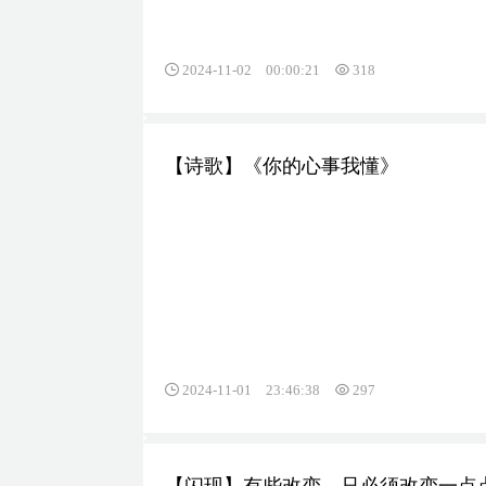
2024-11-02 00:00:21
318
【诗歌】《你的心事我懂》
2024-11-01 23:46:38
297
【闪现】有些改变，只必须改变一点