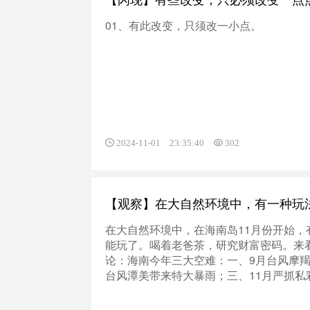
01、有此改变，只须改一小点。
2024-11-01 23:35:40
302
【观察】在大自然环境中，有一种玩
在大自然环境中，在海南岛11月份开始，
能玩了。喝着老爸茶，研究财富密码。来
论：海南今年三大空难：一、9月台风摩羯
台风潭美带来特大暴雨；三、11月严抓私